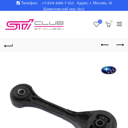
Телефон:
+7-999-888-7-555 Адрес: г. Москва, 1й
Щемиловский пер. 16с2
0
0