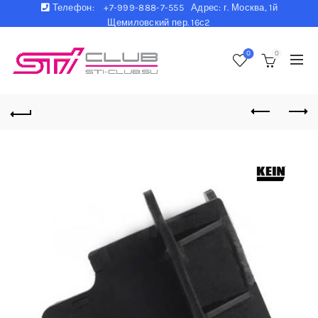
Телефон:
+7-999-888-7-555 Адрес: г. Москва, 1й
Щемиловский пер. 16с2
0
0