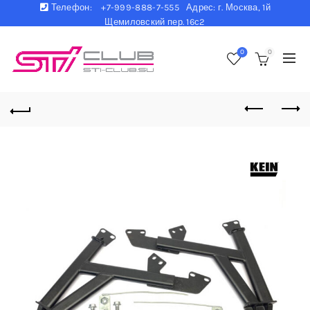
Телефон:
+7-999-888-7-555 Адрес: г. Москва, 1й
Щемиловский пер. 16с2
0
0