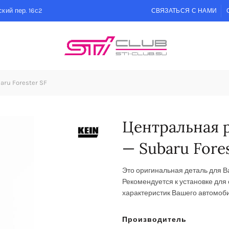
кий пер. 16с2
СВЯЗАТЬСЯ С НАМИ
ru Forester SF
Центральная 
— Subaru Fores
Это оригинальная деталь для 
Рекомендуется к установке
для 
характеристик Вашего автомоби
Производитель