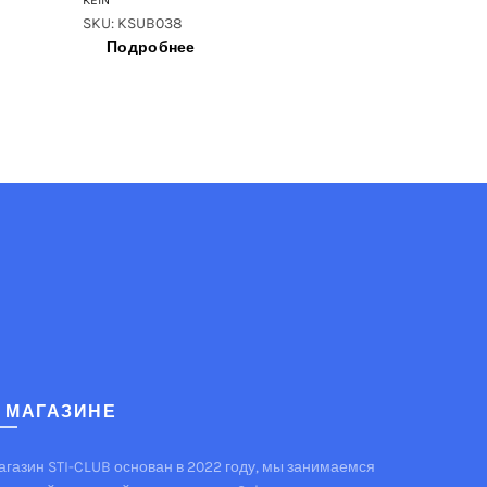
KEIN
SKU: KSUB038
Подробнее
 МАГАЗИНЕ
агазин STI-CLUB основан в 2022 году, мы занимаемся