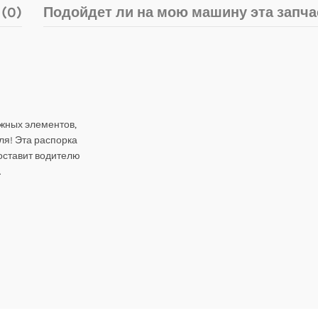
(0)
Подойдет ли на мою машину эта запча
жных элементов,
ля! Эта распорка
оставит водителю
.