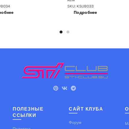
KEIN
UB034
SKU: KSUB033
робнее
Подробнее
ПОЛЕЗНЫЕ
САЙТ КЛУБА
О
ССЫЛКИ
Форум
М
Политика