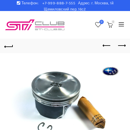
Телефон:
+7-999-888-7-555 Адрес: г. Москва, 1й
Щемиловский пер. 16с2
0
0