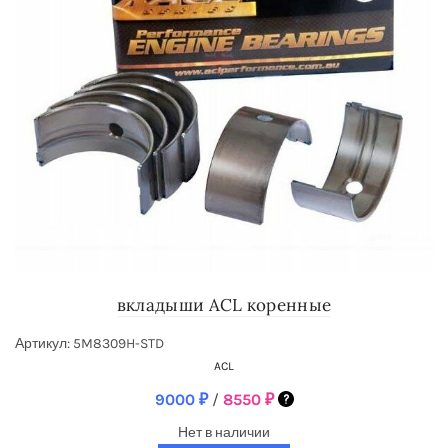
вкладыши ACL коренные
Артикул: 5M8309H-STD
ACL
9000
₽
/
8550
₽
Нет в наличии