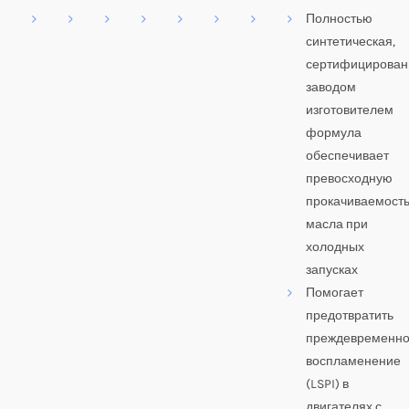
Полностью
синтетическая,
сертифицирован
заводом
изготовителем
формула
обеспечивает
превосходную
прокачиваемост
масла при
холодных
запусках
Помогает
предотвратить
преждевременн
воспламенение
(LSPI) в
двигателях с