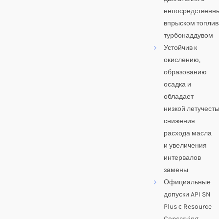
непосредственн
впрыском топлив
турбонаддувом
Устойчив к
окислению,
образованию
осадка и
обладает
низкой летучест
снижения
расхода масла
и увеличения
интервалов
замены
Официальные
допуски API SN
Plus с Resource
Conserving