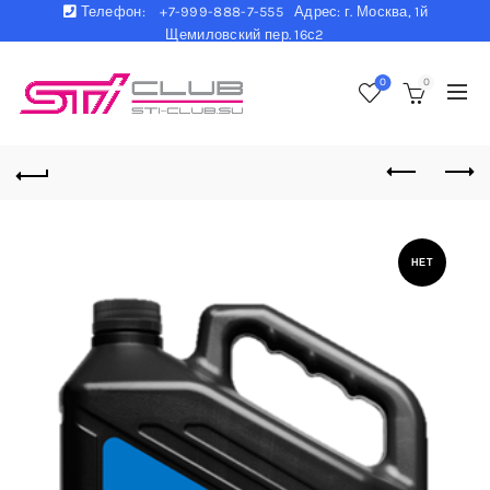
Телефон:
+7-999-888-7-555 Адрес: г. Москва, 1й
Щемиловский пер. 16с2
0
0
НЕТ