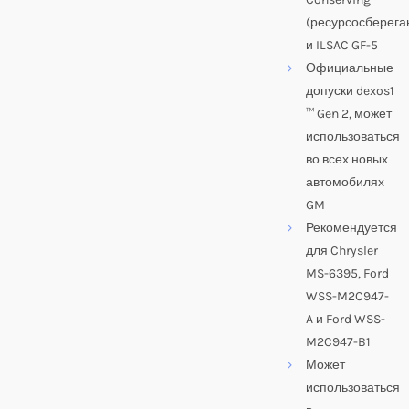
(ресурсосберег
и ILSAC GF-5
Официальные
допуски dexos1
™ Gen 2, может
использоваться
во всех новых
автомобилях
GM
Рекомендуется
для Chrysler
MS-6395, Ford
WSS-M2C947-
A и Ford WSS-
M2C947-B1
Может
использоваться