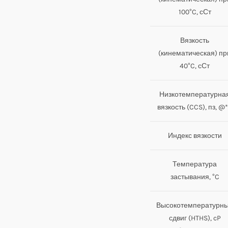
100°C, сСт
Вязкость
(кинематическая) пр
40°C, сСт
Низкотемпературна
вязкость (CCS), пз, @
Индекс вязкости
Температура
застывания, °C
Высокотемпературн
сдвиг (HTHS), cP