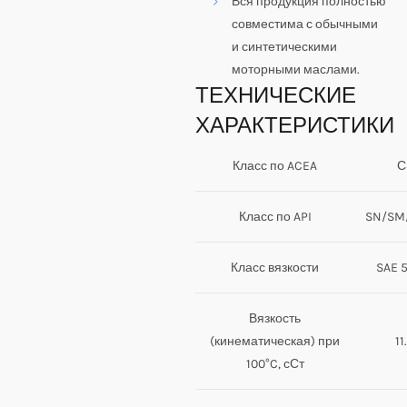
Вся продукция полностью
совместима с обычными
и синтетическими
моторными маслами.
ТЕХНИЧЕСКИЕ
ХАРАКТЕРИСТИКИ
Класс по ACEA
С
Класс по API
SN/SM
Класс вязкости
SAE 
Вязкость
(кинематическая) при
11
100°C, сСт