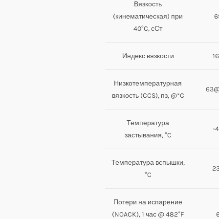
Вязкость
(кинематическая) при
6
40°C, сСт
Индекс вязкости
1
Низкотемпературная
63@
вязкость (CCS), пз, @*C
Температура
-
застывания, °C
Температура вспышки,
2
°C
Потери на испарение
(NOACK), 1 час @ 482°F