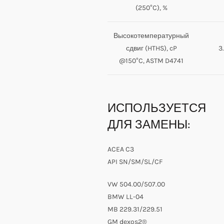
(250°C), %
Высокотемпературный
сдвиг (HTHS), cP
3
@150°C, ASTM D4741
ИСПОЛЬЗУЕТСЯ
ДЛЯ ЗАМЕНЫ:
ACEA C3
API SN/SM/SL/CF
VW 504.00/507.00
BMW LL-04
MB 229.31/229.51
GM dexos2®