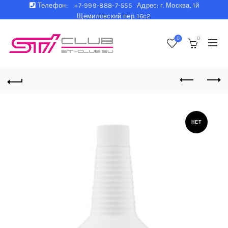
Телефон:
+7-999-888-7-555 Адрес: г. Москва, 1й
Щемиловский пер. 16с2
0
0
НЕТ