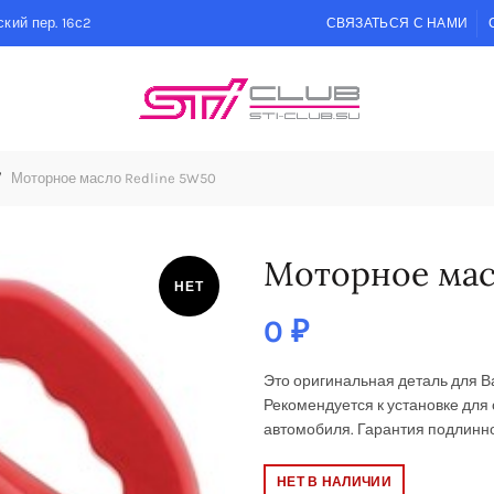
кий пер. 16с2
СВЯЗАТЬСЯ С НАМИ
Моторное масло Redline 5W50
Моторное мас
НЕТ
0
₽
Это оригинальная деталь для 
Рекомендуется к установке
для 
автомобиля. Гарантия подлинно
НЕТ В НАЛИЧИИ