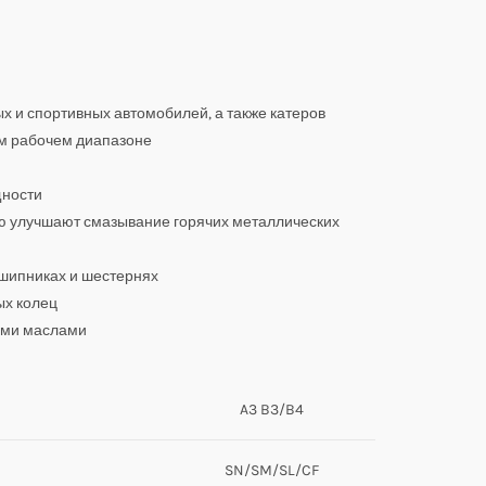
х и спортивных автомобилей, а также катеров
ом рабочем диапазоне
щности
ию улучшают смазывание горячих металлических
дшипниках и шестернях
ых колец
ыми маслами
A3 B3/B4
SN/SM/SL/CF