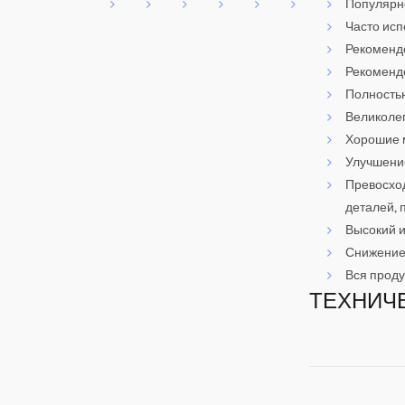
Популярно
Часто исп
Рекомендо
Рекомендо
Полностью
Великолеп
Хорошие 
Улучшени
Превосход
деталей, 
Высокий и
Снижение
Вся прод
ТЕХНИЧ