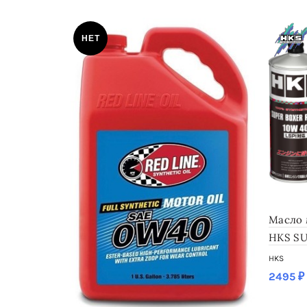
НЕТ
Масло 
HKS SU
HKS
2495
₽
SKU: 520