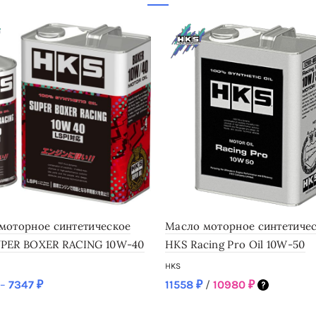
моторное синтетическое
Масло моторное синтетиче
PER BOXER RACING 10W-40
HKS Racing Pro Oil 10W-50
HKS
–
7347
₽
11558
₽
/
10980
₽
01-AK130/52001-AK131
SKU: 52001-AK068