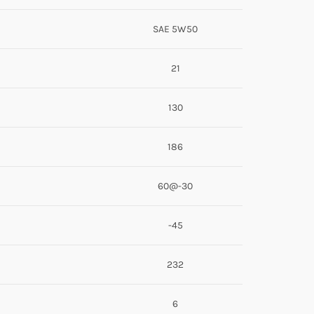
SAE 5W50
21
130
186
60@-30
-45
232
6