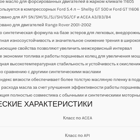
е масло для форсированных двигателей в жарком климате 11605
ользуется в компрессорных Ford 5.4 л — Shelby GT 500 и Ford GT 11606
вано для API SN/SM/SL/SJ/SH/SG/CF и ACEA A3/B3/B4
вано для двигателей Range Rover 2001-2002
 синтетическая формула на базе эстеров для легковых, внедорожны
ная износоустойчивость и значительное снижение трения в широк
моющие свойства позволяют увеличить межсервисный интервал
е экономии топлива и работы поршневых колец для увеличения мо
ная высокотемпературная стабильность и устойчивость к окислен
по сравнению с другими синтетическими маслами
ндекс вязкости обеспечивает более толстую масляную пленку в по
 расхода масла за счет улучшения эффективности работы поршнев
укция полностью совместима с обычными и синтетическими моторн
ЕСКИЕ ХАРАКТЕРИСТИКИ
Класс по ACEA
Класс по API