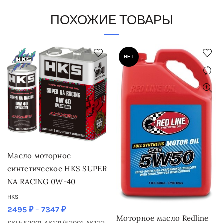
ПОХОЖИЕ ТОВАРЫ
НЕТ
Масло моторное
синтетическое HKS SUPER
NA RACING 0W-40
HKS
2495
₽
–
7347
₽
Моторное масло Redline
SKU: 52001-AK121/52001-AK122