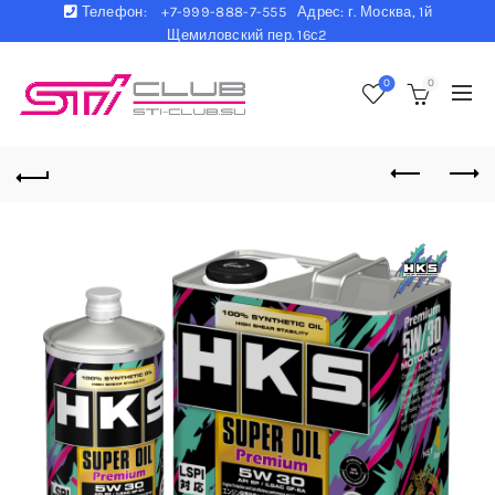
Телефон:
+7-999-888-7-555 Адрес: г. Москва, 1й
Щемиловский пер. 16с2
0
0