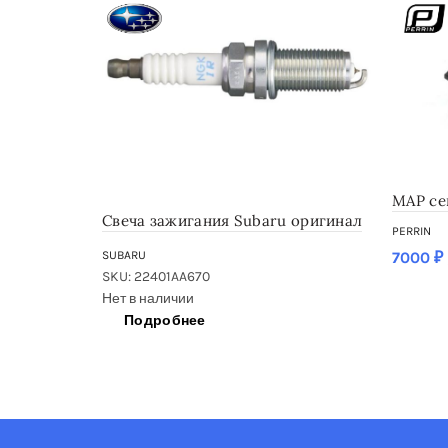
MAP сен
Свеча зажигания Subaru оригинал
PERRIN
7000
₽
SUBARU
SKU: 22401AA670
SKU: psp
Нет в наличии
Подробнее
Нет в н
Под