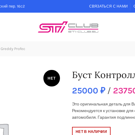
кий пер. 16с2
СВЯЗАТЬСЯ С НАМИ
Greddy Profec
Буст Контролл
НЕТ
25000
₽
/
2375
Это оригинальная деталь для 
Рекомендуется к установке
для 
автомобиля. Гарантия подлинно
НЕТ В НАЛИЧИИ