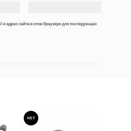
l и адрес сайта в этом браузере для последующих
НЕТ
НЕТ
Компьютер
двигателя 