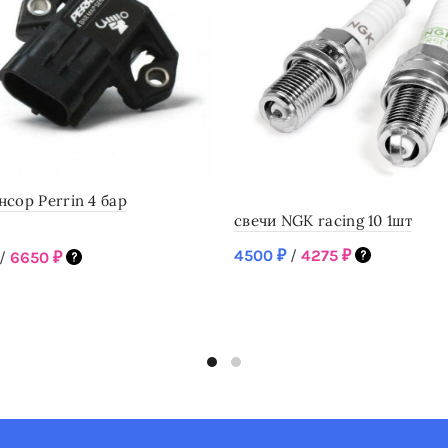
сор Perrin 4 бар
свечи NGK racing 10 1шт
4500
₽
/
4275
₽
/
6650
₽
SKU: R7434-10
-sen-100
16 в наличии
аличии
В корзину
робнее