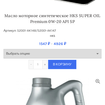
Масло моторное синте­тическое HKS SUPER OIL
Premium 0W-20 API SP
Артикул: 52001-AK148/52001-AK147
HKS
1547
₽
–
4926
₽
Количество Масло моторное синте­тическое
В КОРЗИНУ