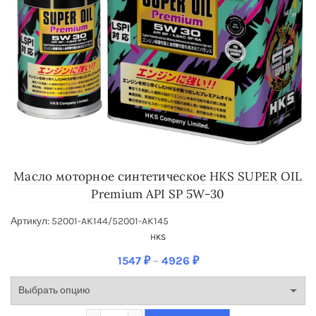
Масло моторное синте­тическое HKS SUPER OIL
Premium API SP 5W-30
Артикул: 52001-AK144/52001-AK145
HKS
1547
₽
–
4926
₽
Количество Масло моторное синте­тическое