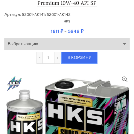
Premium 10W-40 API SP
Артикул: 52001-AK141/52001-AK142
HKS
1611
₽
–
5242
₽
Количество Масло моторное синте­тическое
В КОРЗИНУ