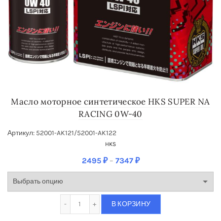
Масло моторное синтетическое HKS SUPER NA
RACING 0W-40
Артикул: 52001-AK121/52001-AK122
HKS
2495
₽
–
7347
₽
Количество Масло моторное синтетическое
В КОРЗИНУ