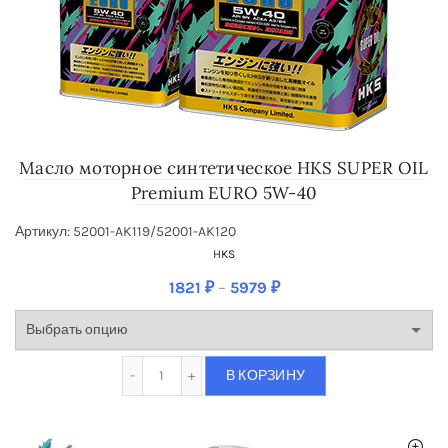
Масло моторное синте­тическое HKS SUPER OIL
Premium EURO 5W-40
Артикул: 52001-AK119/52001-AK120
HKS
1821
₽
–
5979
₽
Количество Масло моторное синте­тическо
В КОРЗИНУ