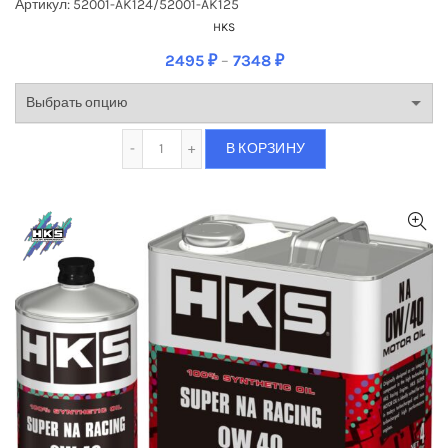
Артикул: 52001-AK124/52001-AK125
HKS
2495
₽
–
7348
₽
Количество Масло моторное синтетическо
В КОРЗИНУ