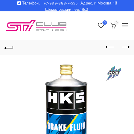
Телефон:
+7-999-888-7-555 Адрес: г. Москва, 1й
Щемиловский пер. 16с2
0
0