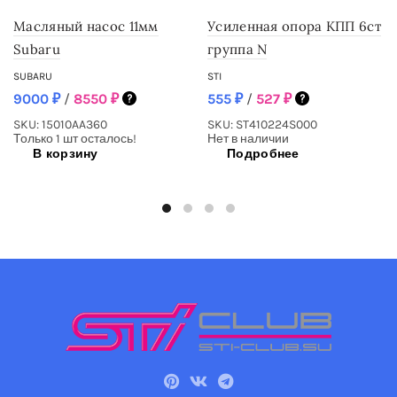
Масляный насос 11мм
Усиленная опора КПП 6ст
Subaru
группа N
SUBARU
STI
9000
₽
/
8550
₽
555
₽
/
527
₽
SKU: 15010AA360
SKU: ST410224S000
Только 1 шт осталось!
Нет в наличии
В корзину
Подробнее