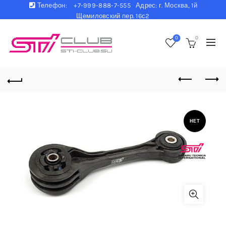
Телефон:
+7-999-888-7-555 Адрес: г. Москва, 1й
Щемиловский пер. 16с2
0
0
НЕТ