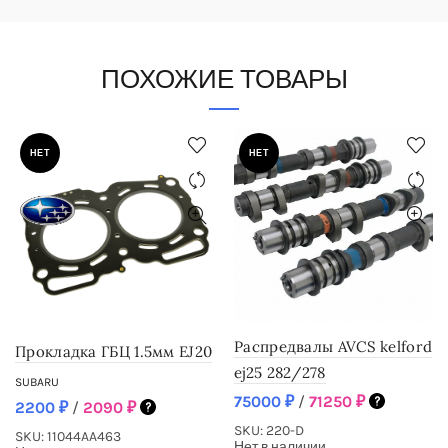
ПОХОЖИЕ ТОВАРЫ
НЕТ
НЕТ
Распредвалы AVCS kelford
Прокладка ГБЦ 1.5мм EJ20
ej25 282/278
SUBARU
75000
₽
/
71250
₽
2200
₽
/
2090
₽
SKU: 220-D
SKU: 11044AA463
Нет в наличии