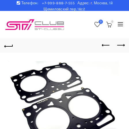
Телефон:
+7-999-888-7-555 Адрес: г. Москва, 1й
Щемиловский пер. 16с2
0
0