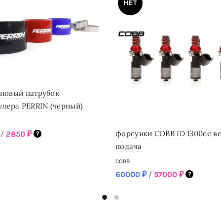
НЕТ
новый патрубок
улера PERRIN (черный)
форсунки COBB ID 1300cc в
/
2850
₽
подача
-itr-301bk
COBB
 шт осталось!
60000
₽
/
57000
₽
рзину
SKU: 1300.48.11.WRX.4
Нет в наличии