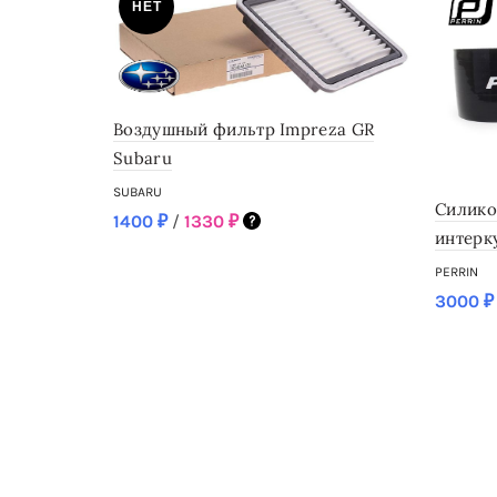
НЕТ
Воздушный фильтр Impreza GR
Subaru
SUBARU
Cилико
1400
₽
/
1330
₽
интерк
SKU: 16546AA120
PERRIN
Нет в наличии
3000
₽
Подробнее
SKU: psp
Только 2
В ко