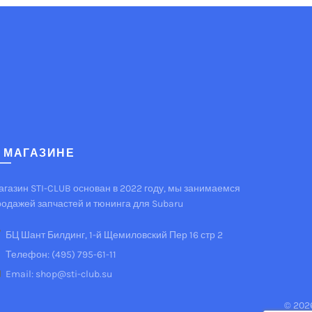
 МАГАЗИНЕ
агазин STI-CLUB основан в 2022 году, мы занимаемся
родажей запчастей и тюнинга для Subaru
БЦ Шант Билдинг, 1-й Щемиловский Пер 16 стр 2
Телефон: (495) 795-61-11
Email: shop@sti-club.su
© 202