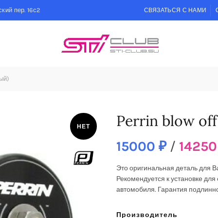
кий пер. 16с2
СВЯЗАТЬСЯ С НАМИ
ный)
Perrin blow of
НЕТ
15000
₽
/
1425
Это оригинальная деталь для 
Рекомендуется к установке
для 
автомобиля. Гарантия подлинно
Производитель